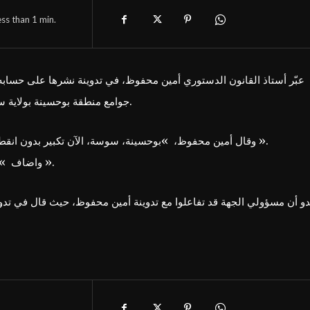
ess than 1
min.
عبّر أستاذ القانون الدستوري أمين محفوظ، في تدوينة نشرها على حسا
جوامع منطقة بوحسينة بولاية سوسة، لمضخمات الصوت للتكبير خلال يوم عرفة أمس الإثنين.
وقال أمين محفوظ، »بوحسينة، سوسة، الآن تكبير بدون انقطاع باستعمال مضخمات الصوت في المساجد.. كسرولنا راسنا ».
واضاف »أين رئيس البلدية الذي يسهر على راحة المتساكنين وسكينتهم ».
بدو أن مسؤولي الجهة قد تفاعلوا مع تدوينة أمين محفوظ، حيث قال في تد