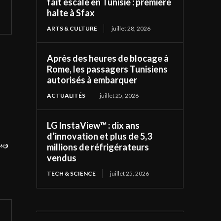
fait escale en Tunisie : première
halte à Sfax
ARTS & CULTURE
juillet 28, 2026
Après des heures de blocage à
Rome, les passagers Tunisiens
autorisés à embarquer
ACTUALITÉS
juillet 25, 2026
LG InstaView™ : dix ans
d’innovation et plus de 5,3
وي.
millions de réfrigérateurs
vendus
TECH & SCIENCE
juillet 25, 2026