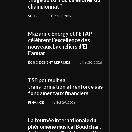
tirage au sort du calendrier du
championnat ?
SPORT
juillet 31, 2026
Mazarine Energy et l’ETAP
célèbrent l’excellence des
nouveaux bacheliers d’El
Faouar
ÉCHO DES ENTREPRISES
juillet 30, 2026
TSB poursuit sa
transformation et renforce ses
fondamentaux financiers
FINANCE
juillet 29, 2026
La tournée internationale du
phénomène musical Boudchart