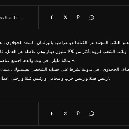
ess than 1
min.
لق النائب المجمد عن الكتلة الديمقراطية بالبرلمان ، لسعد الحجلاوي ،
ونائب الشعب لثروة بأكثر من 100 مليون دينار وهي ع
بمائة مليار ، في بيت والدها اجتمع عناصر العصابة و في تلك الليلة تم أخذ قرار إسقاط حكومة الفخفاخ ».
اف الحجلاوي ، في تدوينة نشرها على حسابه الشخصي بفيسبوك ، مساء الخ
‘رئيس هيئة و رئيس حزب و محامي و رئيس كتلة و رجلي أعمال من اخطر ماهو موجود من رجال الأعمال’ ، وفق نص التدوينة.