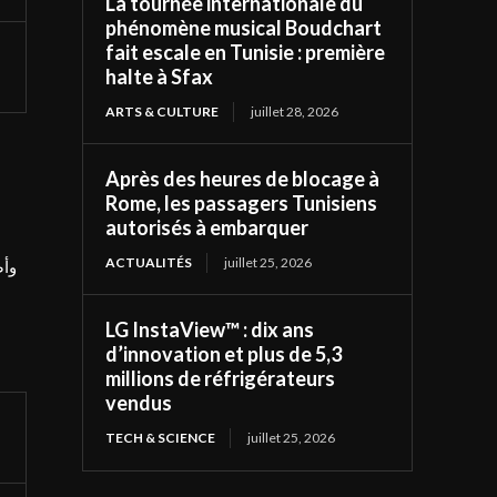
La tournée internationale du
phénomène musical Boudchart
fait escale en Tunisie : première
halte à Sfax
ARTS & CULTURE
juillet 28, 2026
ع
Après des heures de blocage à
Rome, les passagers Tunisiens
autorisés à embarquer
ACTUALITÉS
juillet 25, 2026
وأض
LG InstaView™ : dix ans
d’innovation et plus de 5,3
millions de réfrigérateurs
vendus
TECH & SCIENCE
juillet 25, 2026