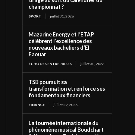
tirage au sort du calendrier du
championnat ?
SPORT
juillet 31, 2026
Mazarine Energy et l’ETAP
célèbrent l’excellence des
nouveaux bacheliers d’El
Faouar
ÉCHO DES ENTREPRISES
juillet 30, 2026
TSB poursuit sa
transformation et renforce ses
fondamentaux financiers
FINANCE
juillet 29, 2026
La tournée internationale du
phénomène musical Boudchart