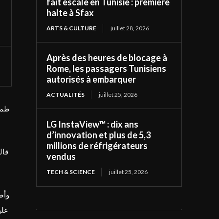
fait escale en Tunisie : première
halte à Sfax
ARTS & CULTURE
juillet 28, 2026
Après des heures de blocage à
Rome, les passagers Tunisiens
autorisés à embarquer
ACTUALITÉS
juillet 25, 2026
طمأ
LG InstaView™ : dix ans
d’innovation et plus de 5,3
millions de réfrigérateurs
قال
vendus
TECH & SCIENCE
juillet 25, 2026
وأض
علي