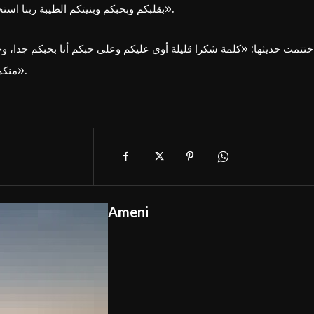
بقلبكم وبحبكم وبنيتكم الطيبة ربنا استجاب لدعواتكم وربنا كرمني وعديت المحنة على خير الحمد لله».
ختتمت حديثها: «كلمة شكرا قليلة أوي عليكم وعلى حبكم أنا بحبكم جدا، و
منكم.. بشكر ربنا وشكرا جمهوري الغالي في مصر والوطن العربي».
Ameni