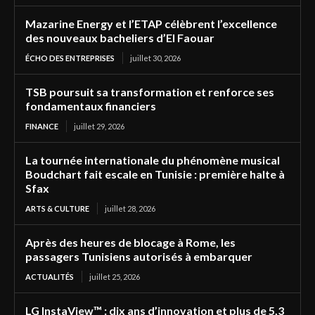
Mazarine Energy et l’ETAP célèbrent l’excellence
des nouveaux bacheliers d’El Faouar
ÉCHO DES ENTREPRISES
juillet 30, 2026
TSB poursuit sa transformation et renforce ses
fondamentaux financiers
FINANCE
juillet 29, 2026
La tournée internationale du phénomène musical
Boudchart fait escale en Tunisie : première halte à
Sfax
ARTS & CULTURE
juillet 28, 2026
Après des heures de blocage à Rome, les
passagers Tunisiens autorisés à embarquer
ACTUALITÉS
juillet 25, 2026
LG InstaView™ : dix ans d’innovation et plus de 5,3