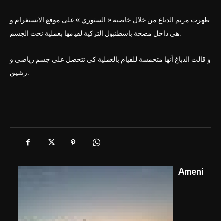
ظهرت مريم الدباغ من خلال خاصية « الستوري » على موقع الانستغرام و
هي داخل مصحة باسطنبول التركية لقيامها بعملية نحت الجسم.
و قالت الدباغ أنها متحمسة للقيام بالعملية كي تتحصل على جسم رياضي و
رشيق.
Ameni