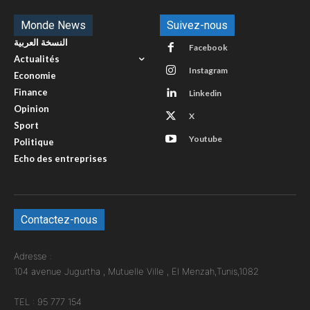
Monde News
Suivez-nous
النسخة العربية
Facebook
Actualités
Instagram
Economie
Finance
Linkedin
Opinion
X
Sport
Youtube
Politique
Echo des entreprises
Contactez-nous
Adresse :
104 avenue Jugurtha , Mutuelle Ville , El Menzah,Tunis,1082
TEL : 95 777 154