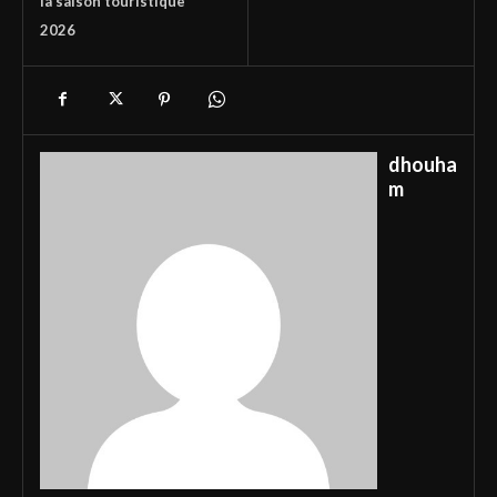
la saison touristique
2026
dhouha
m