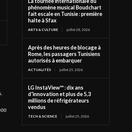
La tournée internationale du
phénomène musical Boudchart
fait escale en Tunisie : première
halte à Sfax
ARTS & CULTURE
juillet 28, 2026
Après des heures de blocage à
Rome, les passagers Tunisiens
autorisés à embarquer
ACTUALITÉS
juillet 25, 2026
LG InstaView™ : dix ans
s.
d’innovation et plus de 5,3
millions de réfrigérateurs
vendus
000
TECH & SCIENCE
juillet 25, 2026