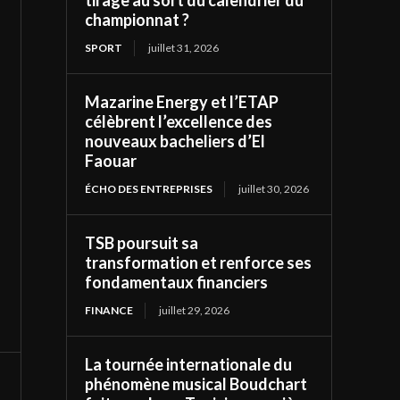
tirage au sort du calendrier du
championnat ?
SPORT
juillet 31, 2026
Mazarine Energy et l’ETAP
célèbrent l’excellence des
nouveaux bacheliers d’El
Faouar
ÉCHO DES ENTREPRISES
juillet 30, 2026
TSB poursuit sa
transformation et renforce ses
fondamentaux financiers
FINANCE
juillet 29, 2026
La tournée internationale du
phénomène musical Boudchart