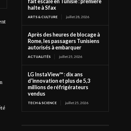
fait escale en Tunisie : première
halte à Sfax
ARTS & CULTURE
juillet 28, 2026
ent
Après des heures de blocage à
Rome, les passagers Tunisiens
autorisés à embarquer
ACTUALITÉS
juillet 25, 2026
LG InstaView™ : dix ans
d’innovation et plus de 5,3
un
millions de réfrigérateurs
vendus
TECH & SCIENCE
juillet 25, 2026
été