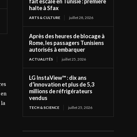
fait escale en Tunisie : première
halte à Sfax
ARTS & CULTURE
juillet 28, 2026
Après des heures de blocage à
Rome, les passagers Tunisiens
autorisés à embarquer
ACTUALITÉS
juillet 25, 2026
LG InstaView™ : dix ans
d’innovation et plus de 5,3
res
millions de réfrigérateurs
 en
vendus
 la
TECH & SCIENCE
juillet 25, 2026