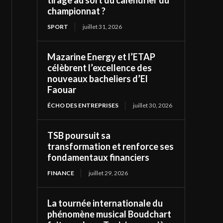
tirage au sort du calendrier du
championnat ?
SPORT
juillet 31, 2026
Mazarine Energy et l’ETAP
célèbrent l’excellence des
nouveaux bacheliers d’El
Faouar
ÉCHO DES ENTREPRISES
juillet 30, 2026
TSB poursuit sa
transformation et renforce ses
fondamentaux financiers
FINANCE
juillet 29, 2026
La tournée internationale du
phénomène musical Boudchart