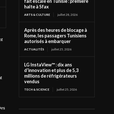
fait escale en Tunisie : première
halte à Sfax
ARTS & CULTURE
juillet 28, 2026
Après des heures de blocage à
Rome, les passagers Tunisiens
nt
autorisés à embarquer
ACTUALITÉS
juillet 25, 2026
LG InstaView™ : dix ans
d’innovation et plus de 5,3
millions de réfrigérateurs
nt
vendus
TECH & SCIENCE
juillet 25, 2026
Des