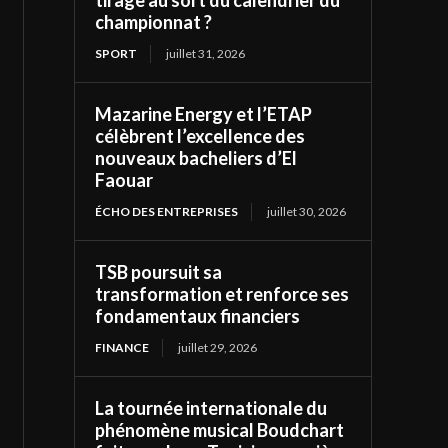
tirage au sort du calendrier du
championnat ?
SPORT
juillet 31, 2026
Mazarine Energy et l’ETAP
célèbrent l’excellence des
nouveaux bacheliers d’El
Faouar
ÉCHO DES ENTREPRISES
juillet 30, 2026
TSB poursuit sa
transformation et renforce ses
fondamentaux financiers
FINANCE
juillet 29, 2026
La tournée internationale du
phénomène musical Boudchart