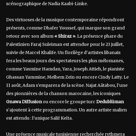
scénographique de Nadia Kaabi-Linke.
Des virtuoses de la musique contemporaine répondront
présents, comme Dhafer Youssef, qui marque son grand
retour avec son album
« Shiraz »
. La présence phare du
Palestinien Faraj Suleiman est attendue pour le 23 juillet,
suivie de Marcel Khalife. Un florilège d’artistes libanais
fera les beaux jours des spectateurs les plus mélomanes,
comme Yasmine Hamdan, Yara, Joseph Attieh, le pianiste
Ghassan Yammine, Melhem Zein ou encore Cindy Latty. Le
11 août, Adam s’emparera de la scène. Najat Aâtabou, l’une
des pionnières de la chanson marocaine, les iconiques
Gnawa Diffusion
ou encore le groupe turc
Dedublüman
s’ajoutent à cette programmation. Un autre artiste malien
est attendu : l’unique Salif Keïta.
Une présence musicale tunisienne recherchée rythmera