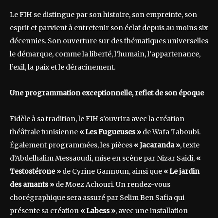
Le FIH se distingue par son histoire, son empreinte, son
esprit et parvient à entretenir son éclat depuis au moins six
décennies. Son ouverture sur des thématiques universelles
le démarque, comme la liberté, l’humain, l’appartenance,
l’exil, la paix et le déracinement.
Une programmation exceptionnelle, reflet de son époque
Fidèle à sa tradition, le FIH s’ouvrira avec la création
théâtrale tunisienne
« Les Fugueuses »
de Wafa Taboubi.
Également programmées, les pièces
« Jacaranda »
, texte
d’Abdelhalim Messaoudi, mise en scène par Nizar Saidi,
«
Testostérone »
de Cyrine Gannoun, ainsi que
« Le jardin
des amants »
de Moez Achouri. Un rendez-vous
chorégraphique sera assuré par Selim Ben Safia qui
présente sa création
« Labess »
, avec une installation