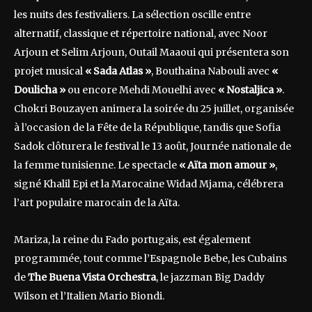
les nuits des festivaliers. La sélection oscille entre
alternatif, classique et répertoire national, avec Noor
Arjoun et Selim Arjoun, Outail Maaoui qui présentera son
projet musical
« Sada Atlas »
, Bouthaina Nabouli avec
«
Doulicha »
ou encore Mehdi Mouelhi avec
« Nostaljica »
.
Chokri Bouzayen animera la soirée du 25 juillet, organisée
à l’occasion de la Fête de la République, tandis que Sofia
Sadok clôturera le festival le 13 août, Journée nationale de
la femme tunisienne. Le spectacle
« Aïta mon amour »
,
signé Khalil Epi et la Marocaine Widad Mjama, célébrera
l’art populaire marocain de la Aïta.
Mariza, la reine du Fado portugais, est également
programmée, tout comme l’Espagnole Bebe, les Cubains
de
The Buena Vista Orchestra
, le jazzman Big Daddy
Wilson et l’Italien Mario Biondi.