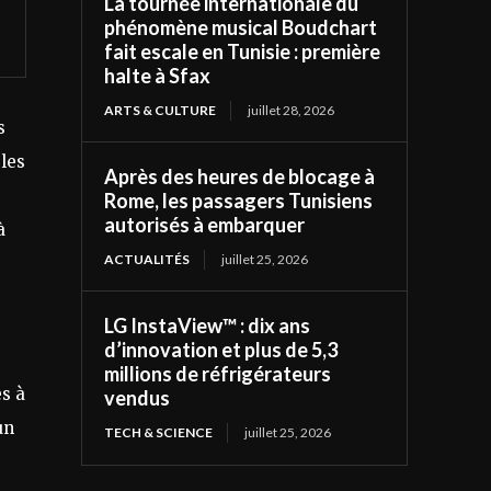
La tournée internationale du
phénomène musical Boudchart
fait escale en Tunisie : première
halte à Sfax
ARTS & CULTURE
juillet 28, 2026
s
bles
Après des heures de blocage à
Rome, les passagers Tunisiens
autorisés à embarquer
à
ACTUALITÉS
juillet 25, 2026
LG InstaView™ : dix ans
d’innovation et plus de 5,3
millions de réfrigérateurs
ès à
vendus
un
TECH & SCIENCE
juillet 25, 2026