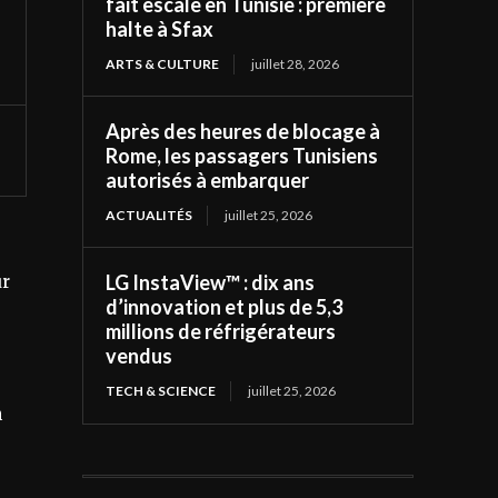
fait escale en Tunisie : première
halte à Sfax
ARTS & CULTURE
juillet 28, 2026
Après des heures de blocage à
Rome, les passagers Tunisiens
autorisés à embarquer
ACTUALITÉS
juillet 25, 2026
LG InstaView™ : dix ans
ur
d’innovation et plus de 5,3
millions de réfrigérateurs
vendus
TECH & SCIENCE
juillet 25, 2026
n