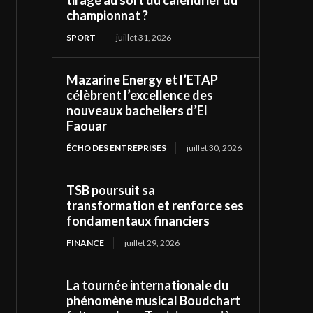
tirage au sort du calendrier du
championnat ?
SPORT
juillet 31, 2026
Mazarine Energy et l’ETAP
célèbrent l’excellence des
nouveaux bacheliers d’El
Faouar
ÉCHO DES ENTREPRISES
juillet 30, 2026
TSB poursuit sa
transformation et renforce ses
fondamentaux financiers
FINANCE
juillet 29, 2026
La tournée internationale du
phénomène musical Boudchart