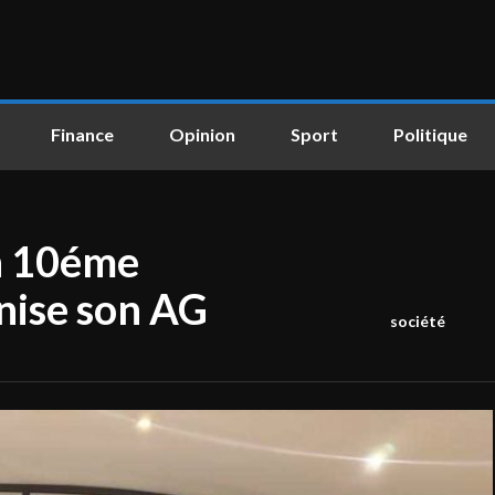
Finance
Opinion
Sport
Politique
n 10éme
nise son AG
société