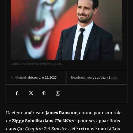
James Ransone ©Gettyimages.ru
décembre 22, 2025
Reading time:
Less than 1
min.
Published:
L’acteur américain
James Ransone
, connu pour son rôle
de
Ziggy Sobotka dans
The Wire
et pour ses apparitions
dans
Ça : Chapitre 2
et
Sinister
, a été retrouvé mort à
Los