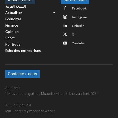
النسخة العربية
Facebook
Actualités
Instagram
Economie
Finance
Linkedin
Opinion
X
Sport
Youtube
Politique
Echo des entreprises
Contactez-nous
Adresse :
104 avenue Jugurtha , Mutuelle Ville , El Menzah,Tunis,1082
TEL : 95 777 154
Mail : contact@mondenews.net