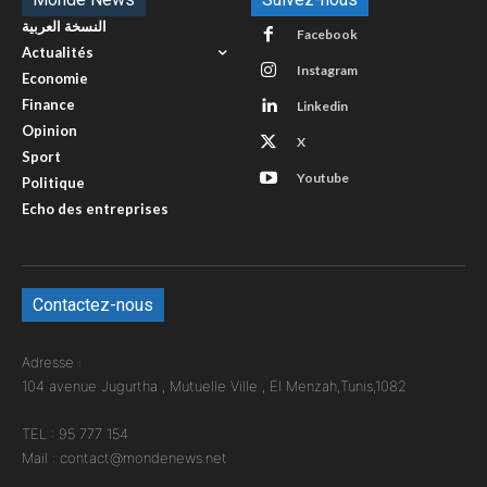
النسخة العربية
Facebook
Actualités
Instagram
Economie
Finance
Linkedin
Opinion
X
Sport
Youtube
Politique
Echo des entreprises
Contactez-nous
Adresse :
104 avenue Jugurtha , Mutuelle Ville , El Menzah,Tunis,1082
TEL : 95 777 154
Mail : contact@mondenews.net