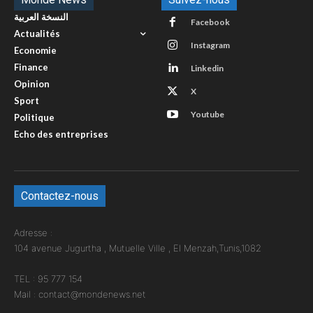
النسخة العربية
Facebook
Actualités
Instagram
Economie
Finance
Linkedin
Opinion
X
Sport
Youtube
Politique
Echo des entreprises
Contactez-nous
Adresse :
104 avenue Jugurtha , Mutuelle Ville , El Menzah,Tunis,1082
TEL : 95 777 154
Mail : contact@mondenews.net