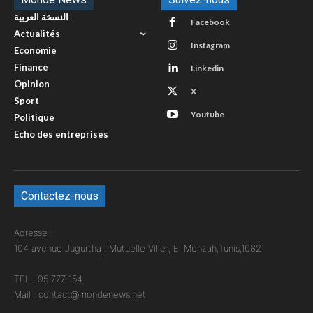
النسخة العربية
Facebook
Actualités
Instagram
Economie
Finance
Linkedin
Opinion
X
Sport
Youtube
Politique
Echo des entreprises
Contactez-nous
Adresse :
104 avenue Jugurtha , Mutuelle Ville , El Menzah,Tunis,1082
TEL : 95 777 154
Mail : contact@mondenews.net