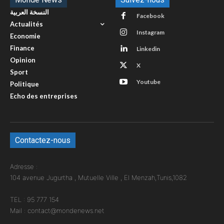
النسخة العربية
Facebook
Actualités
Instagram
Economie
Finance
Linkedin
Opinion
X
Sport
Youtube
Politique
Echo des entreprises
Contactez-nous
Adresse :
104 avenue Jugurtha , Mutuelle Ville , El Menzah,Tunis,1082
TEL : 95 777 154
Mail : contact@mondenews.net