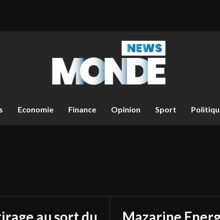
s
Economie
Finance
Opinion
Sport
Politiq
tirage au sort du
Mazarine Energ