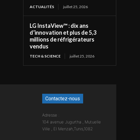
ACTUALITÉS
juillet 25, 2026
LG InstaView™ : dix ans
d’innovation et plus de 5,3
millions de réfrigérateurs
vendus
TECH & SCIENCE
juillet 25, 2026
Contactez-nous
Adresse :
104 avenue Jugurtha , Mutuelle
Ville , El Menzah,Tunis,1082