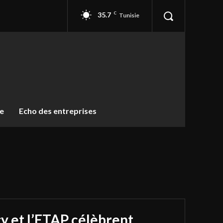
35.7
C
Tunisie
ue
Echo des entreprises
y et l’ETAP célèbrent