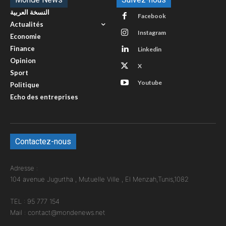
النسخة العربية
Facebook
Actualités
Instagram
Economie
Finance
Linkedin
Opinion
X
Sport
Youtube
Politique
Echo des entreprises
Contactez-nous
Adresse :
104 avenue Jugurtha , Mutuelle Ville , El Menzah,Tunis,1082
TEL : 95 777 154
Mail : contact@mondenews.net