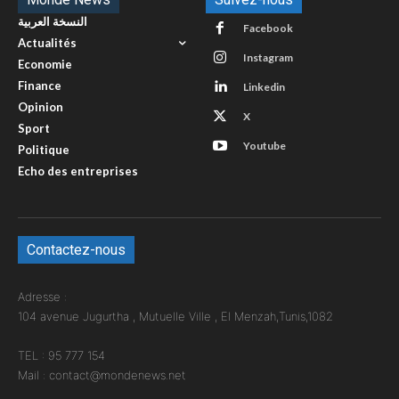
النسخة العربية
Facebook
Actualités
Instagram
Economie
Finance
Linkedin
Opinion
X
Sport
Youtube
Politique
Echo des entreprises
Contactez-nous
Adresse :
104 avenue Jugurtha , Mutuelle Ville , El Menzah,Tunis,1082
TEL : 95 777 154
Mail : contact@mondenews.net