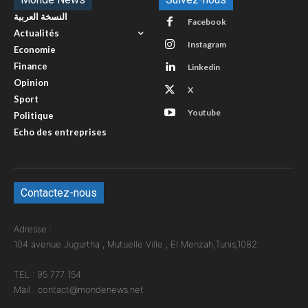
النسخة العربية
Facebook
Actualités
Instagram
Economie
Finance
Linkedin
Opinion
X
Sport
Youtube
Politique
Echo des entreprises
Contactez-nous
Adresse :
104 avenue Jugurtha , Mutuelle Ville , El Menzah,Tunis,1082
TEL : 95 777 154
Mail : contact@mondenews.net