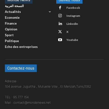
النسخة العربية
Facebook
Actualités
Instagram
Economie
Finance
Linkedin
Opinion
X
Sport
Youtube
Politique
Echo des entreprises
Contactez-nous
Adresse :
104 avenue Jugurtha , Mutuelle Ville , El Menzah,Tunis,1082
TEL : 95 777 154
Mail : contact@mondenews.net