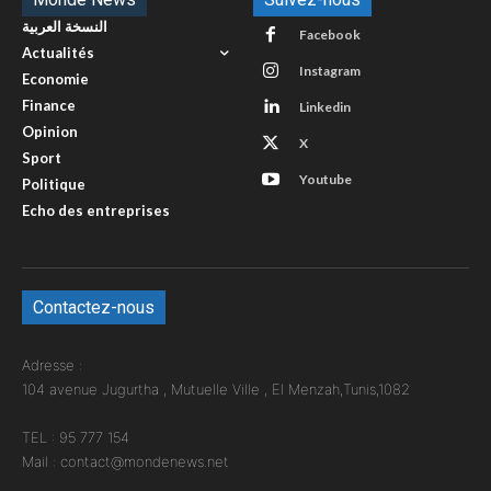
النسخة العربية
Facebook
Actualités
Instagram
Economie
Finance
Linkedin
Opinion
X
Sport
Youtube
Politique
Echo des entreprises
Contactez-nous
Adresse :
104 avenue Jugurtha , Mutuelle Ville , El Menzah,Tunis,1082
TEL : 95 777 154
Mail : contact@mondenews.net