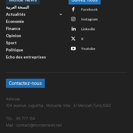
النسخة العربية
Facebook
Actualités
Instagram
Economie
Finance
Linkedin
Opinion
X
Sport
Youtube
Politique
Echo des entreprises
Contactez-nous
Adresse :
104 avenue Jugurtha , Mutuelle Ville , El Menzah,Tunis,1082
TEL : 95 777 154
Mail : contact@mondenews.net