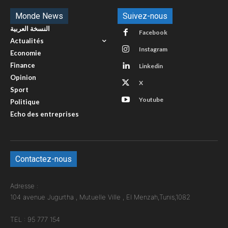
Monde News
Suivez-nous
النسخة العربية
Facebook
Actualités
Instagram
Economie
Finance
Linkedin
Opinion
X
Sport
Youtube
Politique
Echo des entreprises
Contactez-nous
Adresse :
104 avenue Jugurtha , Mutuelle Ville , El Menzah,Tunis,1082
TEL : 95 777 154