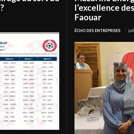
?
l’excellence de
Faouar
ÉCHO DES ENTREPRISES
jui