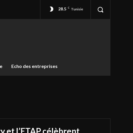
28.5
C
Tunisie
ue
Echo des entreprises
y et l’ETAP célèbrent