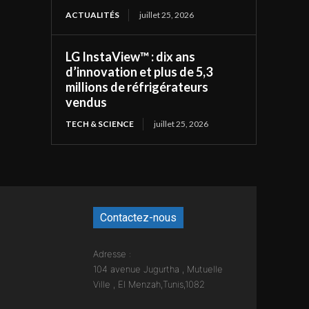
ACTUALITÉS
juillet 25, 2026
LG InstaView™ : dix ans
d’innovation et plus de 5,3
millions de réfrigérateurs
vendus
TECH & SCIENCE
juillet 25, 2026
Contactez-nous
Adresse :
104 avenue Jugurtha , Mutuelle
Ville , El Menzah,Tunis,1082