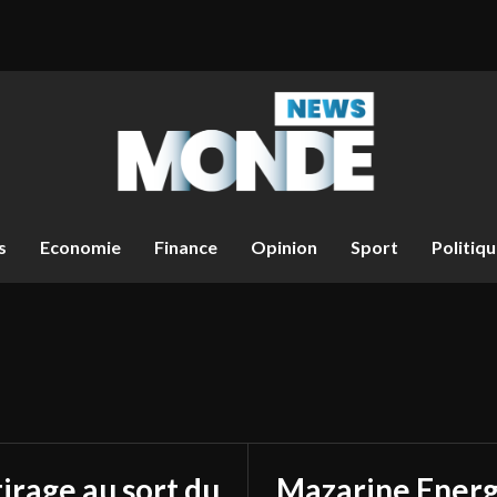
s
Economie
Finance
Opinion
Sport
Politiq
tirage au sort du
Mazarine Energ