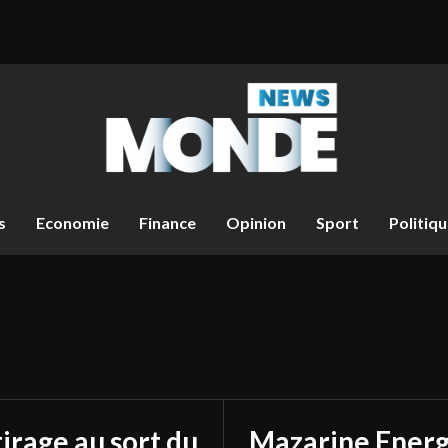
s
Economie
Finance
Opinion
Sport
Politiq
tirage au sort du
Mazarine Energ