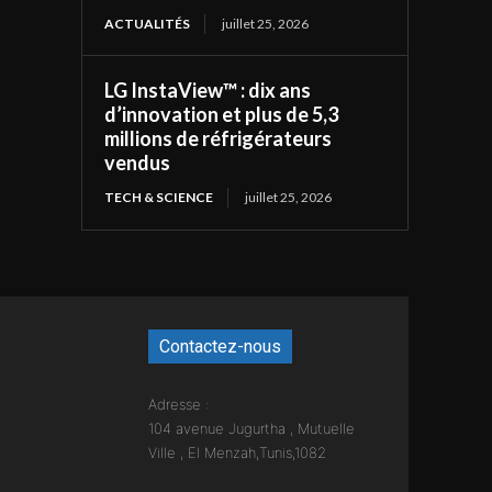
ACTUALITÉS
juillet 25, 2026
LG InstaView™ : dix ans
d’innovation et plus de 5,3
millions de réfrigérateurs
vendus
TECH & SCIENCE
juillet 25, 2026
Contactez-nous
Adresse :
104 avenue Jugurtha , Mutuelle
Ville , El Menzah,Tunis,1082