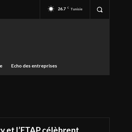
26.7
C
Tunisie
ue
Echo des entreprises
y et l’ETAP célèbrent