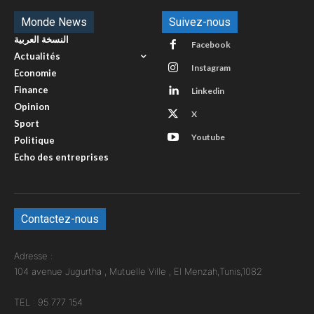
Monde News
Suivez-nous
النسخة العربية
Facebook
Actualités
Instagram
Economie
Finance
Linkedin
Opinion
X
Sport
Youtube
Politique
Echo des entreprises
Contactez-nous
Adresse :
104 avenue Jugurtha , Mutuelle Ville , El Menzah,Tunis,1082
TEL : 95 777 154