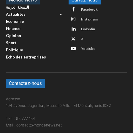
النسخة العربية
Facebook
Actualités
Instagram
Economie
Finance
Linkedin
Opinion
X
Sport
Youtube
Politique
Echo des entreprises
Contactez-nous
Adresse :
104 avenue Jugurtha , Mutuelle Ville , El Menzah,Tunis,1082
TEL : 95 777 154
Mail : contact@mondenews.net