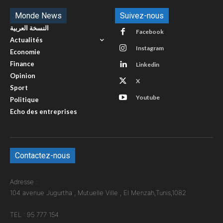
Monde News
Suivez-nous
النسخة العربية
Facebook
Actualités
Instagram
Economie
Finance
Linkedin
Opinion
X
Sport
Youtube
Politique
Echo des entreprises
Contactez-nous
Adresse :
104 avenue Jugurtha , Mutuelle Ville , El Menzah,Tunis,1082
TEL : 95 777 154