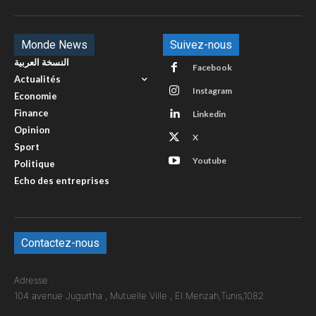
Monde News
Suivez-nous
النسخة العربية
Facebook
Actualités
Instagram
Economie
Finance
Linkedin
Opinion
X
Sport
Youtube
Politique
Echo des entreprises
Contactez-nous
Adresse :
104 avenue Jugurtha , Mutuelle Ville , El Menzah,Tunis,1082