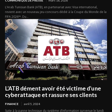
COMMUNIQUÉ DE PRESSE
mars 16, 2026
L’Arab Tunisian Bank (ATB), en partenariat avec Visa international,
revient avec un nouveau jeu-concours dédié à la Coupe du Monde de la
FIFA 2026™. Du...
L’ATB dément avoir été victime d’une
cyberattaque et rassure ses clients
FINANCE
avril 5, 2024
Suite à la panne technique du système d’information survenue le lundi