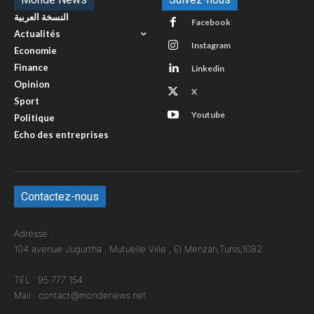
النسخة العربية
Facebook
Actualités
Instagram
Economie
Finance
Linkedin
Opinion
X
Sport
Youtube
Politique
Echo des entreprises
Contactez-nous
Adresse :
104 avenue Jugurtha , Mutuelle Ville , El Menzah,Tunis,1082
TEL : 95 777 154
Mail : contact@mondenews.net