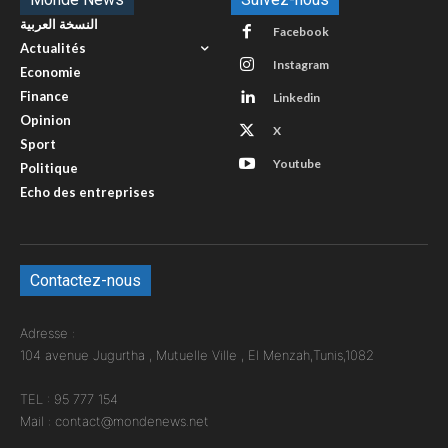
النسخة العربية
Facebook
Actualités
Instagram
Economie
Finance
Linkedin
Opinion
X
Sport
Youtube
Politique
Echo des entreprises
Contactez-nous
Adresse :
104 avenue Jugurtha , Mutuelle Ville , El Menzah,Tunis,1082
TEL : 95 777 154
Mail : contact@mondenews.net