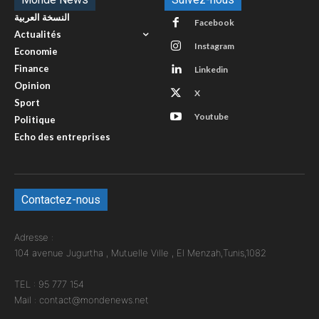
النسخة العربية
Facebook
Actualités
Instagram
Economie
Finance
Linkedin
Opinion
X
Sport
Youtube
Politique
Echo des entreprises
Contactez-nous
Adresse :
104 avenue Jugurtha , Mutuelle Ville , El Menzah,Tunis,1082
TEL : 95 777 154
Mail : contact@mondenews.net