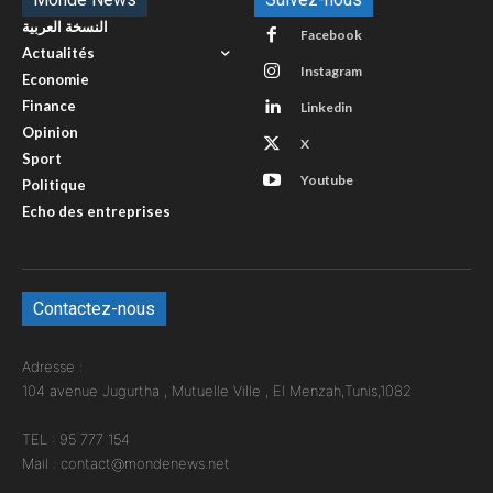
النسخة العربية
Facebook
Actualités
Instagram
Economie
Finance
Linkedin
Opinion
X
Sport
Youtube
Politique
Echo des entreprises
Contactez-nous
Adresse :
104 avenue Jugurtha , Mutuelle Ville , El Menzah,Tunis,1082
TEL : 95 777 154
Mail : contact@mondenews.net