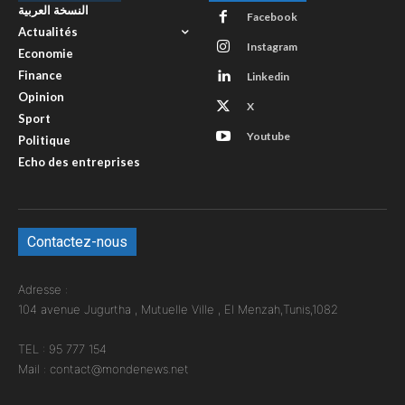
النسخة العربية
Facebook
Actualités
Instagram
Economie
Finance
Linkedin
Opinion
X
Sport
Youtube
Politique
Echo des entreprises
Contactez-nous
Adresse :
104 avenue Jugurtha , Mutuelle Ville , El Menzah,Tunis,1082
TEL : 95 777 154
Mail : contact@mondenews.net