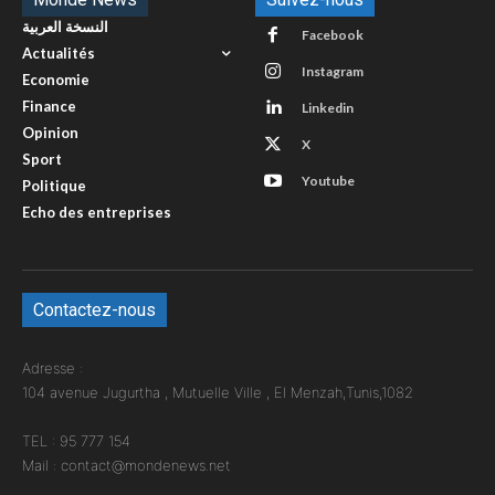
النسخة العربية
Facebook
Actualités
Instagram
Economie
Finance
Linkedin
Opinion
X
Sport
Youtube
Politique
Echo des entreprises
Contactez-nous
Adresse :
104 avenue Jugurtha , Mutuelle Ville , El Menzah,Tunis,1082
TEL : 95 777 154
Mail : contact@mondenews.net