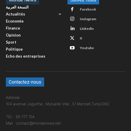
النسخة العربية
Facebook
Actualités
Instagram
Economie
Finance
Linkedin
Opinion
X
Sport
Youtube
Politique
Echo des entreprises
Contactez-nous
Adresse :
104 avenue Jugurtha , Mutuelle Ville , El Menzah,Tunis,1082
TEL : 95 777 154
Mail : contact@mondenews.net