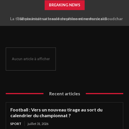
BREAKING NEWS
La tournée internationale du phénomène musical Boudchart
TSB poursuit sa transformation et renforce ses
fait escale en Tunisie : première halte à Sfax
fondamentaux financiers
Aucun article à afficher
Recent articles
Football : Vers un nouveau tirage au sort du
calendrier du championnat ?
SPORT
juillet 31, 2026