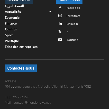
النسخة العربية
Facebook
Actualités
Instagram
Economie
Finance
Linkedin
Opinion
X
Sport
Youtube
Politique
Echo des entreprises
Contactez-nous
Adresse :
104 avenue Jugurtha , Mutuelle Ville , El Menzah,Tunis,1082
TEL : 95 777 154
Mail : contact@mondenews.net