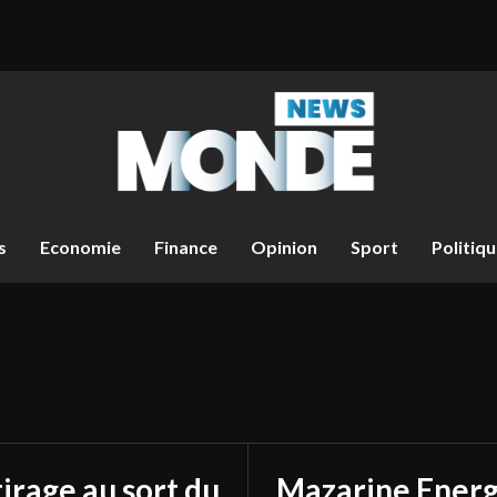
s
Economie
Finance
Opinion
Sport
Politiq
tirage au sort du
Mazarine Energ