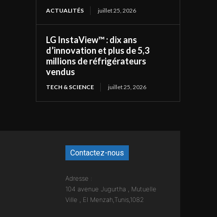
ACTUALITÉS
juillet 25, 2026
LG InstaView™ : dix ans
d’innovation et plus de 5,3
millions de réfrigérateurs
vendus
TECH & SCIENCE
juillet 25, 2026
Contactez-nous
Adresse :
104 avenue Jugurtha , Mutuelle
Ville , El Menzah,Tunis,1082