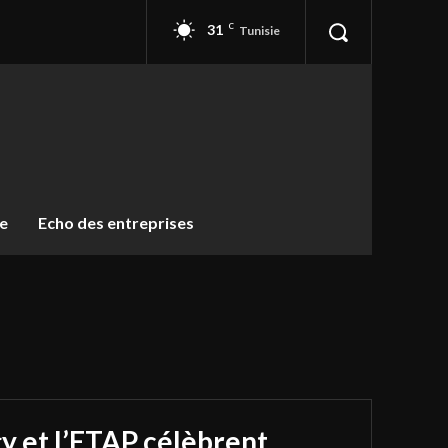
31
C
Tunisie
ue
Echo des entreprises
y et l’ETAP célèbrent