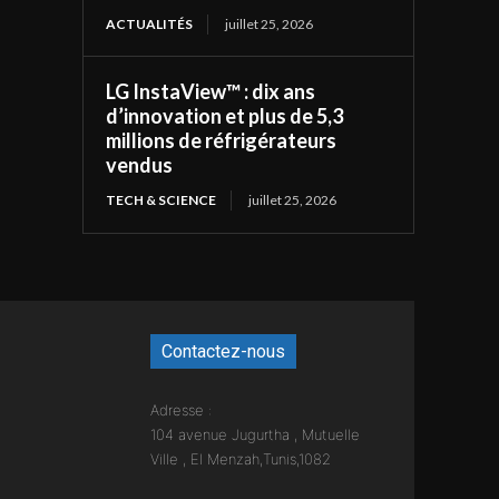
ACTUALITÉS
juillet 25, 2026
LG InstaView™ : dix ans
d’innovation et plus de 5,3
millions de réfrigérateurs
vendus
TECH & SCIENCE
juillet 25, 2026
Contactez-nous
Adresse :
104 avenue Jugurtha , Mutuelle
Ville , El Menzah,Tunis,1082