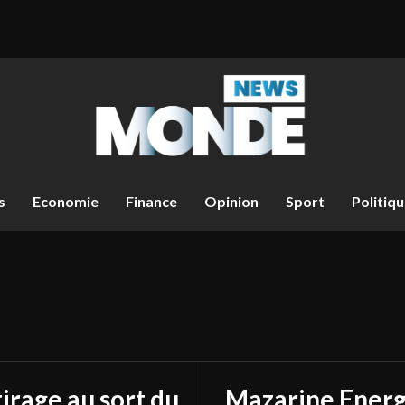
s
Economie
Finance
Opinion
Sport
Politiq
tirage au sort du
Mazarine Energ