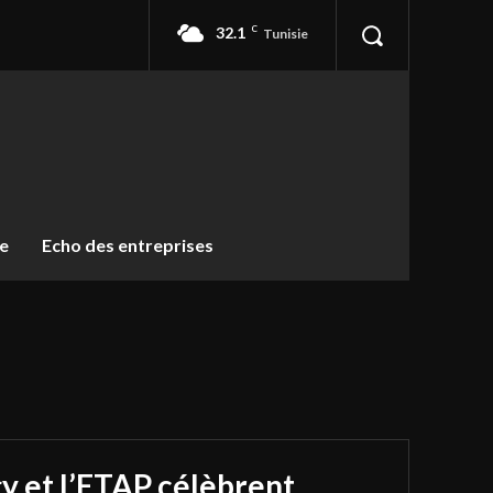
32.1
C
Tunisie
ue
Echo des entreprises
y et l’ETAP célèbrent