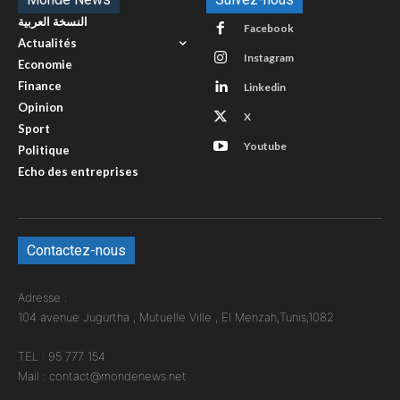
النسخة العربية
Facebook
Actualités
Instagram
Economie
Finance
Linkedin
Opinion
X
Sport
Youtube
Politique
Echo des entreprises
Contactez-nous
Adresse :
104 avenue Jugurtha , Mutuelle Ville , El Menzah,Tunis,1082
TEL : 95 777 154
Mail : contact@mondenews.net