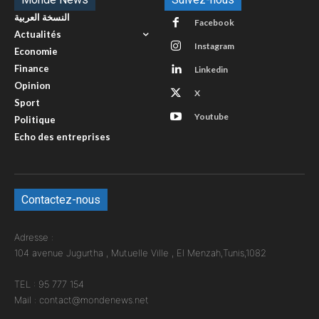
النسخة العربية
Facebook
Actualités
Instagram
Economie
Finance
Linkedin
Opinion
X
Sport
Youtube
Politique
Echo des entreprises
Contactez-nous
Adresse :
104 avenue Jugurtha , Mutuelle Ville , El Menzah,Tunis,1082
TEL : 95 777 154
Mail : contact@mondenews.net