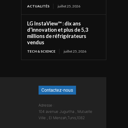
ACTUALITÉS
juillet 25, 2026
LG InstaView™ : dix ans
d’innovation et plus de 5,3
millions de réfrigérateurs
vendus
TECH & SCIENCE
juillet 25, 2026
Contactez-nous
Adresse :
104 avenue Jugurtha , Mutuelle
Ville , El Menzah,Tunis,1082