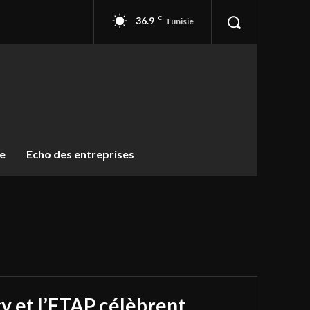
36.9
C
Tunisie
ue
Echo des entreprises
y et l’ETAP célèbrent