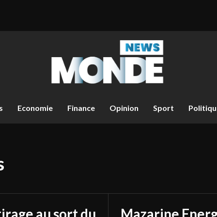
s
Economie
Finance
Opinion
Sport
Politiq
s
tirage au sort du
Mazarine Energ