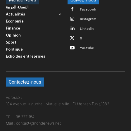
النسخة العربية
Facebook
Actualités
Instagram
Economie
Finance
Linkedin
Opinion
X
Sport
Youtube
Politique
Echo des entreprises
Contactez-nous
Adresse :
104 avenue Jugurtha , Mutuelle Ville , El Menzah,Tunis,1082
TEL : 95 777 154
Mail : contact@mondenews.net