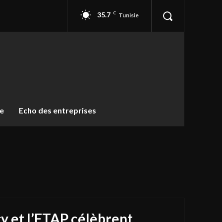
35.7
C
Tunisie
ue
Echo des entreprises
y et l’ETAP célèbrent