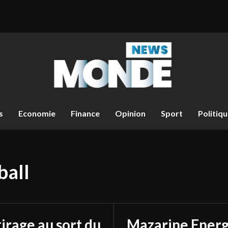
s
Economie
Finance
Opinion
Sport
Politiq
ball
tirage au sort du
Mazarine Energ