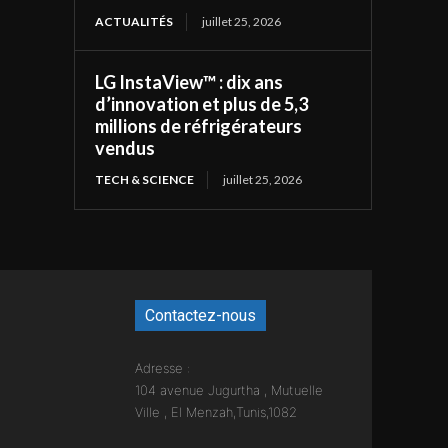
ACTUALITÉS
juillet 25, 2026
LG InstaView™ : dix ans
d’innovation et plus de 5,3
millions de réfrigérateurs
vendus
TECH & SCIENCE
juillet 25, 2026
Contactez-nous
Adresse :
104 avenue Jugurtha , Mutuelle
Ville , El Menzah,Tunis,1082